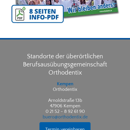
Standorte der überörtlichen
Berufsausübungsgemeinschaft
Orthodentix
Kempen
Orthodentix
Arnoldstraße 13b
47906 Kempen
0 21 52 - 8 92 61 90
buero@orthodentix.de
Termin vereinbaren