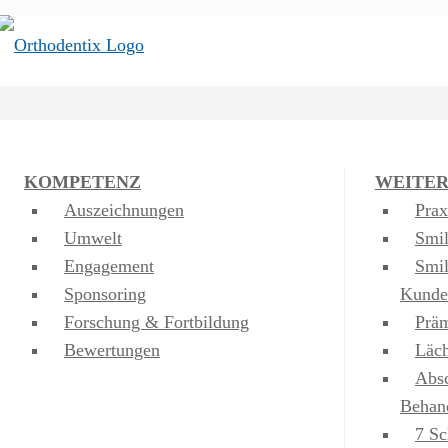
KOMPETENZ
WEITER
Auszeichnungen
Prax
Umwelt
Smi
Engagement
Smi
Sponsoring
Kunde
Forschung & Fortbildung
Prä
Bewertungen
Läch
Absc
Behan
7 Sc