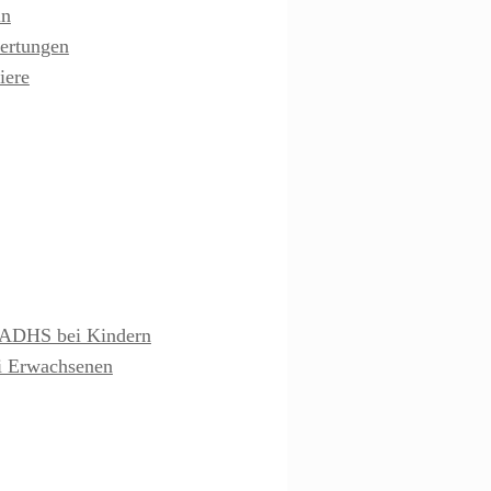
ln
ertungen
iere
& ADHS bei Kindern
ei Erwachsenen