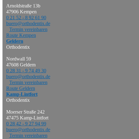
Arnoldstraße 13b
47906 Kempen
0 21 52 - 8 92 61 90
buero@orthodentix.de
Termin vereinbaren
Route Kempen
Geldern
Orthodentix
Nordwall 59
47608 Geldern
0 28 31 - 9 74 49 30
buero@orthodentix.de
Termin vereinbaren
Route Geldern
Kamp-Lintfort
Orthodentix
Moerser Straße 242
47475 Kamp-Lintfort
0 28 42 - 9 27 94 99
buero@orthodentix.de
Termin vereinbaren