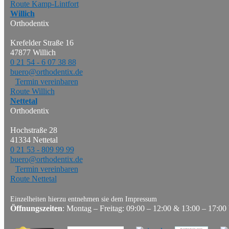
Route Kamp-Lintfort
Willich
Orthodentix
Krefelder Straße 16
47877 Willich
0 21 54 - 6 07 38 88
buero@orthodentix.de
Termin vereinbaren
Route Willich
Nettetal
Orthodentix
Hochstraße 28
41334 Nettetal
0 21 53 - 809 99 99
buero@orthodentix.de
Termin vereinbaren
Route Nettetal
Einzelheiten hierzu entnehmen sie dem Impressum
Öffnungszeiten
: Montag – Freitag: 09:00 – 12:00 & 13:00 – 17:00