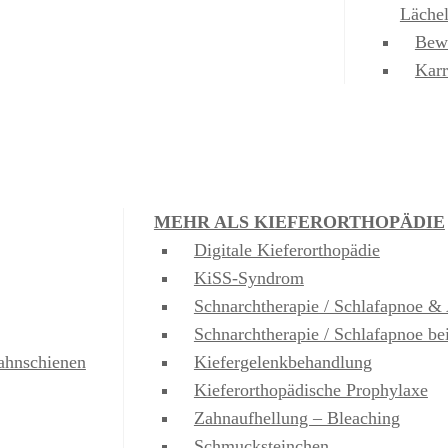
Läche
Bew
Karr
MEHR ALS KIEFERORTHOPÄDIE
Digitale Kieferorthopädie
KiSS-Syndrom
Schnarchtherapie / Schlafapnoe 
Schnarchtherapie / Schlafapnoe b
ahnschienen
Kiefergelenkbehandlung
Kieferorthopädische Prophylaxe
Zahnaufhellung – Bleaching
Schmucksteinchen