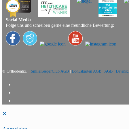
Social Media
Folge uns und schreiben gerne eine freundliche Bewertung:
© Orthodentix.
SmileKeeperClub AGB
|
Bonuskarten AGB
|
AGB
|
Datensc
✕