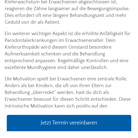
Kieferwachstum bei Erwachsenen abgeschlossen ist,
reagieren die Zähne langsamer auf die Bewegungsimpulse.
Dies erfordert oft eine längere Behandlungszeit und mehr
Geduld von dir als Patient.
Ein weiterer wichtiger Aspekt ist die erhöhte Anfälligkeit für
Parodontalerkrankungen im Erwachsenenalter. Dein
Kieferorthopäde wird diesem Umstand besondere
Aufmerksamkeit schenken und die Behandlung
entsprechend anpassen. Regelmäßige Kontrollen und eine
exzellente Mundhygiene sind daher unerlässlich.
Die Motivation spielt bei Erwachsenen eine zentrale Rolle.
Anders als bei Kindern, die oft von ihren Eltern zur
Behandlung „überredet“ werden, hast du dich als
Erwachsener bewusst für diesen Schritt entschieden. Diese
intrinsische Motivation kann sich positiv auf den
Behandlungserfolg auswirken, da du wahrscheinlich
disziplinierter mit dem Tragen der Spange umgehst.
Jetzt Termin vereinbaren
Nicht zuletzt erfordert die Behandlung bei Erwachsenen oft
einen interdisziplinären Ansatz. In manchen Fällen ist eine