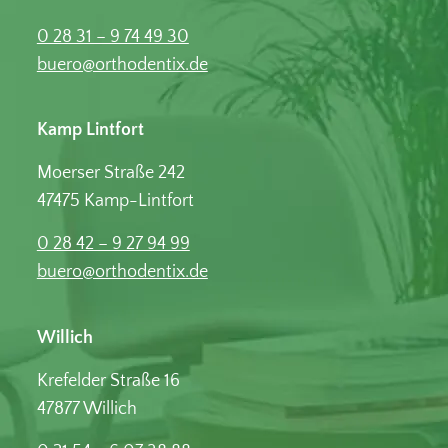
0 28 31 – 9 74 49 30
buero@orthodentix.de
Kamp Lintfort
Moerser Straße 242
47475 Kamp-Lintfort
0 28 42 – 9 27 94 99
buero@orthodentix.de
Willich
Krefelder Straße 16
47877 Willich