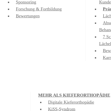
Sponsoring
Kunde
Forschung & Fortbildung
Prä
Bewertungen
Läch
Absc
Behan
7 Sc
Läche
Bew
Karr
MEHR ALS KIEFERORTHOPÄDIE
Digitale Kieferorthopädie
KiSS-Syndrom