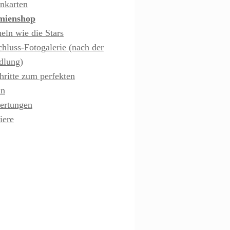
nkarten
mienshop
eln wie die Stars
hluss-Fotogalerie (nach der
dlung)
hritte zum perfekten
ln
ertungen
iere