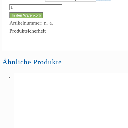
Google
Play
In den Warenkorb
Store
Artikelnummer:
n. a.
Gutschein
Produktsicherheit
Menge
Ähnliche Produkte