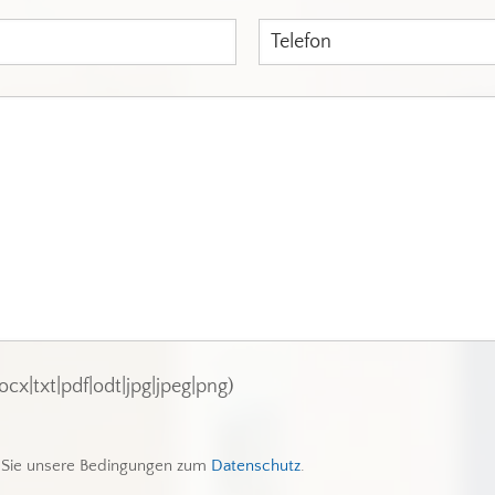
x|txt|pdf|odt|jpg|jpeg|png)
 Sie unsere Bedingungen zum
Datenschutz
.