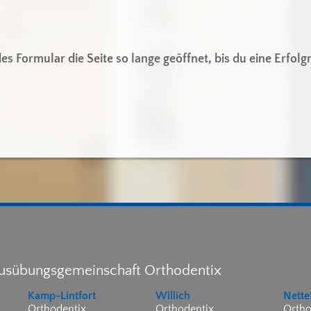
es Formular die Seite so lange geöffnet, bis du eine Erf
ausübungsgemeinschaft Orthodentix
Kamp-Lintfort
Willich
Nette
Orthodentix
Orthodentix
Ortho