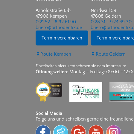
Arnoldstraße 13b
Nordwall 59
47906 Kempen
47608 Geldern
0 21 52 - 8 92 61 90
0 28 31 - 9 74 49 30
buero@orthodentix.de
buero@orthodentix.
Termin vereinbaren
Termin vereinbar
Route Kempen
Route Geldern
Einzelheiten hierzu entnehmen sie dem Impressum
Öffnungszeiten
: Montag – Freitag: 09:00 – 12:0
Social Media
Folge uns und schreiben gerne eine freundlich