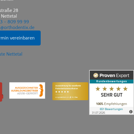
traße 28
 Nettetal
53 - 809 99 99
@orthodentix.de
rmin vereinbaren
te Nettetal