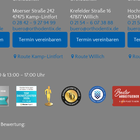
Moerser Straße 242
Krefelder Straße 16
Hochs
47475 Kamp-Lintfort
47877 Willich
41334
0 28 42 - 9 27 94 99
0 21 54 - 6 07 38 88
0 21 
de
buero@orthodentix.de
buero@orthodentix.de
buero
en
Termin vereinbaren
Termin vereinbaren
Te
Route Kamp-Lintfort
Route Willich
Rou
0 & 13:00 – 17:00 Uhr
e Bewertung: