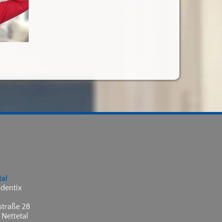
tal
dentix
traße 28
 Nettetal