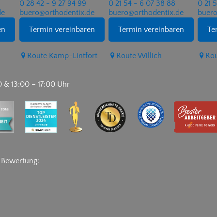
0 28 42 - 9 27 94 99
0 21 54 - 6 07 38 88
0 21 
de
buero@orthodentix.de
buero@orthodentix.de
buero
en
Termin vereinbaren
Termin vereinbaren
Te
Route Kamp-Lintfort
Route Willich
Rou
0 & 13:00 – 17:00 Uhr
e Bewertung: