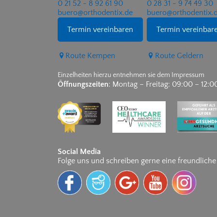
0 21 52 - 8 92 61 90
0 28 31 - 9 74 49 30
buero@orthodentix.de
buero@orthodentix.
Termin vereinbaren
Termin vereinbar
Route Kempen
Route Geldern
Einzelheiten hierzu entnehmen sie dem Impressum
Öffnungszeiten
: Montag – Freitag: 09:00 – 12:0
Social Media
Folge uns und schreiben gerne eine freundlich