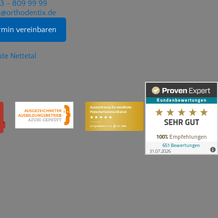
53 - 809 99 99
@orthodentix.de
rmin vereinbaren
te Nettetal