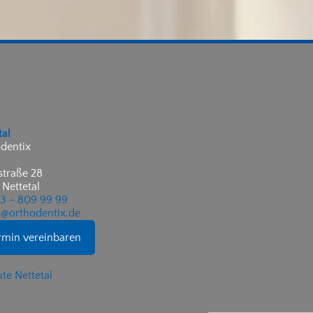
tal
dentix
traße 28
 Nettetal
53 - 809 99 99
@orthodentix.de
rmin vereinbaren
te Nettetal