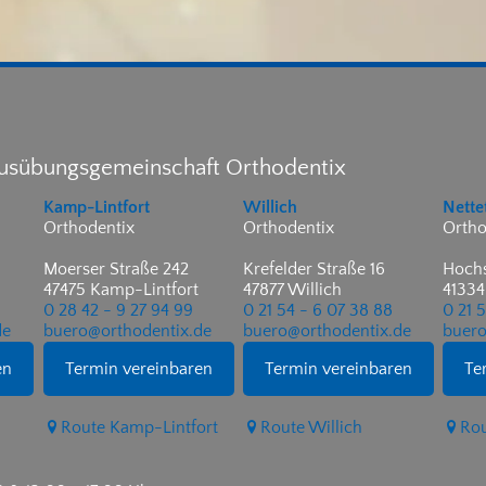
ausübungsgemeinschaft Orthodentix
Kamp-Lintfort
Willich
Nette
Orthodentix
Orthodentix
Ortho
Moerser Straße 242
Krefelder Straße 16
Hochs
47475 Kamp-Lintfort
47877 Willich
41334
0 28 42 - 9 27 94 99
0 21 54 - 6 07 38 88
0 21 
de
buero@orthodentix.de
buero@orthodentix.de
buero
en
Termin vereinbaren
Termin vereinbaren
Te
Route Kamp-Lintfort
Route Willich
Rou