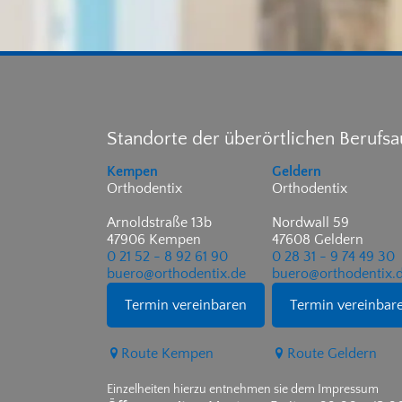
Standorte der überörtlichen Berufs
Kempen
Geldern
Orthodentix
Orthodentix
Arnoldstraße 13b
Nordwall 59
47906 Kempen
47608 Geldern
0 21 52 - 8 92 61 90
0 28 31 - 9 74 49 30
buero@orthodentix.de
buero@orthodentix.
Termin vereinbaren
Termin vereinbar
Route Kempen
Route Geldern
Einzelheiten hierzu entnehmen sie dem Impressum