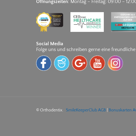
Öffnungszeiten
: Montag – Freitag: 09:00 – 12:0
Social Media
Folge uns und schreiben gerne eine freundlich
© Orthodentix.
SmileKeeperClub AGB
|
Bonuskarten 