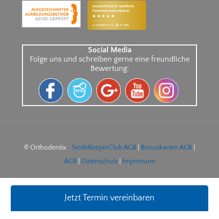
Social Media
Folge uns und schreiben gerne eine freundliche
Bewertung:
© Orthodentix.
SmileKeeperClub AGB
|
Bonuskarten AGB
|
AGB
|
Datenschutz
|
Impressum
Jetzt Termin vereinbaren