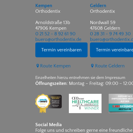
Kempen
Geldern
Orthodentix
Orthodentix
Arnoldstraße 13b
Nordwall 59
47906 Kempen
47608 Geldern
0 21 52 - 8 92 61 90
0 28 31 - 9 74 49 30
buero@orthodentix.de
buero@orthodentix.
Termin vereinbaren
Termin vereinbar
Route Kempen
Route Geldern
Einzelheiten hierzu entnehmen sie dem Impressum
Öffnungszeiten
: Montag – Freitag: 09:00 – 12:0
Social Media
Folge uns und schreiben gerne eine freundlich