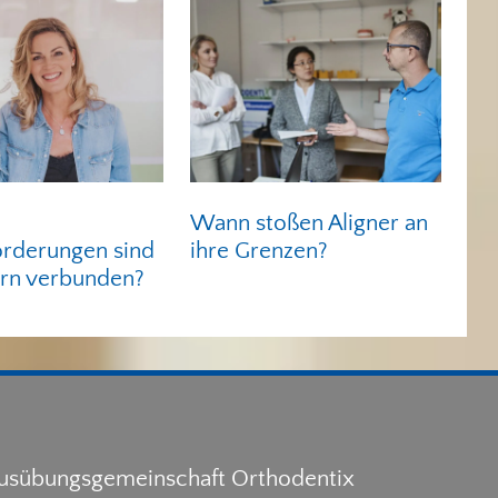
Wann stoßen Aligner an
orderungen sind
ihre Grenzen?
ern verbunden?
ausübungsgemeinschaft Orthodentix