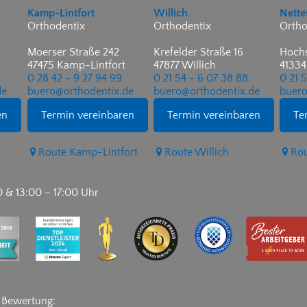
Kamp-Lintfort
Willich
Nette
Orthodentix
Orthodentix
Ortho
Moerser Straße 242
Krefelder Straße 16
Hochs
47475 Kamp-Lintfort
47877 Willich
41334
0 28 42 - 9 27 94 99
0 21 54 - 6 07 38 88
0 21 
de
buero@orthodentix.de
buero@orthodentix.de
buero
en
Termin vereinbaren
Termin vereinbaren
Te
Route Kamp-Lintfort
Route Willich
Rou
0 & 13:00 – 17:00 Uhr
e Bewertung: