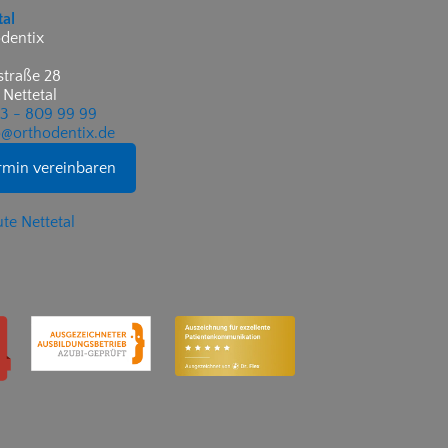
tal
dentix
traße 28
 Nettetal
53 - 809 99 99
@orthodentix.de
rmin vereinbaren
te Nettetal