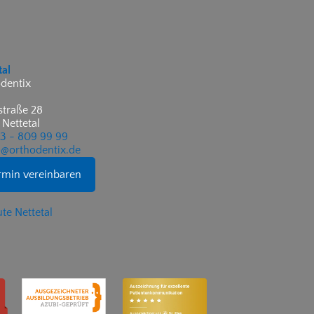
tal
dentix
traße 28
 Nettetal
53 - 809 99 99
@orthodentix.de
rmin vereinbaren
te Nettetal