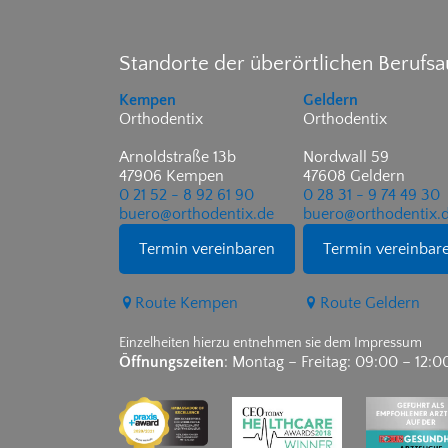
Standorte der überörtlichen Berufs
Kempen
Geldern
Orthodentix
Orthodentix
Arnoldstraße 13b
Nordwall 59
47906 Kempen
47608 Geldern
0 21 52 - 8 92 61 90
0 28 31 - 9 74 49 30
buero@orthodentix.de
buero@orthodentix.
Termin vereinbaren
Termin vereinbar
Route Kempen
Route Geldern
Einzelheiten hierzu entnehmen sie dem Impressum
Öffnungszeiten
: Montag – Freitag: 09:00 – 12:0