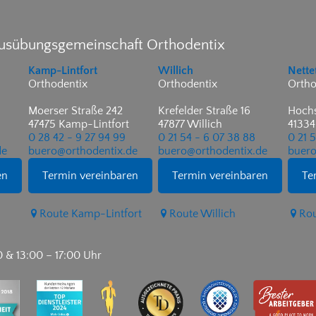
ausübungsgemeinschaft Orthodentix
Kamp-Lintfort
Willich
Nette
Orthodentix
Orthodentix
Ortho
Moerser Straße 242
Krefelder Straße 16
Hochs
47475 Kamp-Lintfort
47877 Willich
41334
0 28 42 - 9 27 94 99
0 21 54 - 6 07 38 88
0 21 
de
buero@orthodentix.de
buero@orthodentix.de
buero
en
Termin vereinbaren
Termin vereinbaren
Te
Route Kamp-Lintfort
Route Willich
Rou
0 & 13:00 – 17:00 Uhr