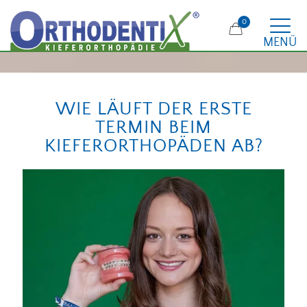
0
MENÜ
WIE LÄUFT DER ERSTE
TERMIN BEIM
KIEFERORTHOPÄDEN AB?